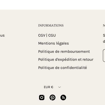
INFORMATIONS
N
ous
CGV | CGU
S
d
Mentions légales
Politique de remboursement
Politique d'expédition et retour
Politique de confidentialité
Devise
EUR €