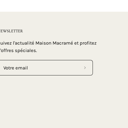
EWSLETTER
uivez l'actualité Maison Macramé et profitez
'offres spéciales.
Abonnez-
vous
à
notre
newsletter