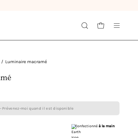
LIVRAISON OFFERTE
À PARTIR DE 30€
Ouvrir le panier
Ouvrir
Ouvrir
la
le
barre
menu
de
de
recherche
navigation
/
Luminaire macramé
amé
- Prévenez-moi quand il est disponible
Confectionné
à la main